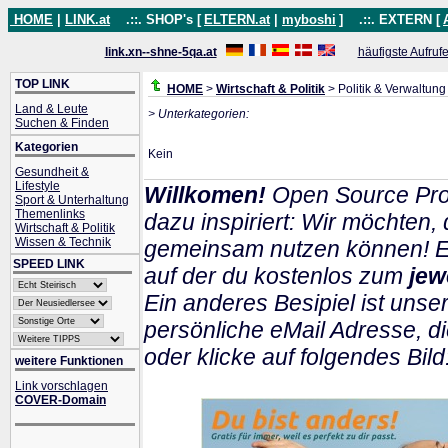
HOME
|
LINK.at
.::. SHOP's [
ELTERN.at
|
myboshi
]
.::. EXTERN [
link.xn--shne-5qa.at
häufigste Aufruf
TOP LINK
HOME
>
Wirtschaft & Politik
> Politik & Verwaltung
Land & Leute
> Unterkategorien:
Suchen & Finden
Kategorien
Kein
Gesundheit &
Lifestyle
Willkomen!
Open Source Pro
Sport & Unterhaltung
Themenlinks
dazu inspiriert: Wir möchten
Wirtschaft & Politik
Wissen & Technik
gemeinsam nutzen können! Ein
SPEED LINK
auf der du kostenlos zum
jew
Ein anderes Besipiel ist unser
persönliche eMail Adresse, di
oder klicke auf folgendes Bild
weitere Funktionen
Link vorschlagen
COVER-Domain