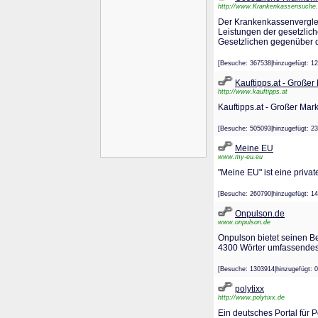
http://www.Krankenkassensuche
Der Krankenkassenvergleic
Leistungen der gesetzlic
Gesetzlichen gegenüber d
[Besuche: 367538|hinzugefügt
Kauftipps.at - Großer
http://www.kauftipps.at
Kauftipps.at - Großer Mar
[Besuche: 505093|hinzugefügt
Meine EU
www.my-eu.eu
"Meine EU" ist eine priva
[Besuche: 260790|hinzugefügt
Onpulson.de
www.onpulson.de
Onpulson bietet seinen B
4300 Wörter umfassendes 
[Besuche: 1303914|hinzugefüg
polytixx
http://www.polytixx.de
Ein deutsches Portal für Po