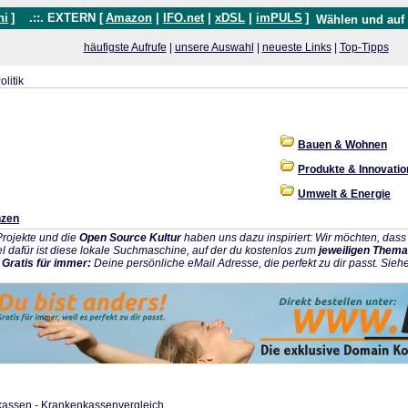
hi
]
.::. EXTERN [
Amazon
|
IFO.net
|
xDSL
|
imPULS
]
Wählen und auf
häufigste Aufrufe
|
unsere Auswahl
|
neueste Links
|
Top-Tipps
olitik
Bauen & Wohnen
Produkte & Innovati
Umwelt & Energie
nzen
rojekte und die
Open Source Kultur
haben uns dazu inspiriert: Wir möchten, da
l dafür ist diese lokale Suchmaschine, auf der du kostenlos zum
jeweiligen Thema
:
Gratis für immer:
Deine persönliche eMail Adresse, die perfekt zu dir passt. Sieh
kassen - Krankenkassenvergleich