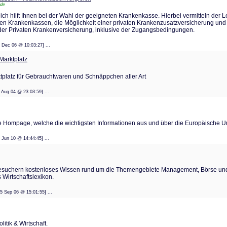
.de
h hilft Ihnen bei der Wahl der geeigneten Krankenkasse. Hierbei vermitteln der Le
hen Krankenkassen, die Möglichkeit einer privaten Krankenzusatzversicherung und
er Privaten Krankenversicherung, inklusive der Zugangsbedingungen.
: 12 Dec 06 @ 10:03:27] ...
 Marktplatz
ktplatz für Gebrauchtwaren und Schnäppchen aller Art
: 23 Aug 04 @ 23:03:59] ...
te Hompage, welche die wichtigsten Informationen aus und über die Europäische Un
: 14 Jun 10 @ 14:44:45] ...
esuchern kostenloses Wissen rund um die Themengebiete Management, Börse und 
Wirtschaftslexikon.
t: 05 Sep 06 @ 15:01:55] ...
litik & Wirtschaft.