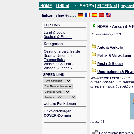
HOME
|
LINK.at
.::. SHOP's [
ELTERN.at
|
mybos
link.xn--shne-5qa.at
TOP LINK
HOME
> Wirtschaft & P
Land & Leute
> Unterkategorien:
Suchen & Finden
Kategorien
Auto & Verkehr
Gesundheit & Lifestyle
Sport & Unterhaltung
Politik & Verwaltung
Themenlinks
Recht & Steuer
Wirtschaft & Politik
Wissen & Technik
Unternehmen & Fina
SPEED LINK
Willkomen!
Open Source P
nutzen können! Ein Beispie
unsere einzigartige Aktion
weitere Funktionen
Link vorschlagen
COVER-Domain
Links: 11
Gesetzliche Kranken