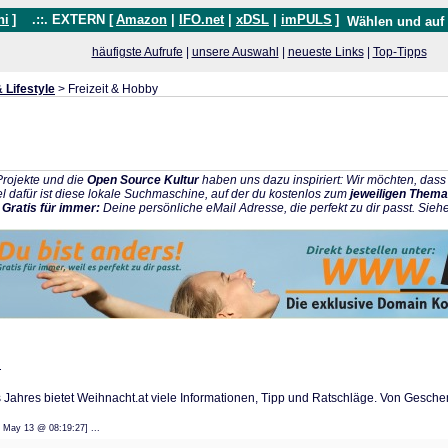
hi
]
.::. EXTERN [
Amazon
|
IFO.net
|
xDSL
|
imPULS
]
Wählen und auf
häufigste Aufrufe
|
unsere Auswahl
|
neueste Links
|
Top-Tipps
 Lifestyle
> Freizeit & Hobby
rojekte und die
Open Source Kultur
haben uns dazu inspiriert: Wir möchten, da
l dafür ist diese lokale Suchmaschine, auf der du kostenlos zum
jeweiligen Thema
:
Gratis für immer:
Deine persönliche eMail Adresse, die perfekt zu dir passt. Sieh
n
 Jahres bietet Weihnacht.at viele Informationen, Tipp und Ratschläge. Von Gesche
: 22 May 13 @ 08:19:27] ...