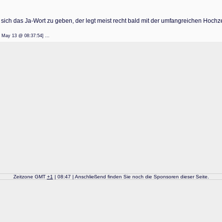
 sich das Ja-Wort zu geben, der legt meist recht bald mit der umfangreichen Hochze
: 22 May 13 @ 08:37:54] ...
Zeitzone GMT
+
1
| 08:47 | Anschließend finden Sie noch die Sponsoren dieser Seite.