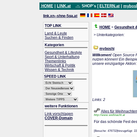
HOME
|
LINK.at
.::. SHOP's [
ELTERN.at
|
mybos
link.xn--shne-5qa.at
TOP LINK
HOME
>
Gesundheit &
Land & Leute
> Unterkategorien:
Suchen & Finden
Kategorien
myboshi
Gesundheit & Lifestyle
Willkomen!
Open Source P
Sport & Unterhaltung
nutzen können! Ein Beispie
Themenlinks
unsere einzigartige Aktion
Wirtschaft & Politik
Wissen & Technik
SPEED LINK
Links: 2
weitere Funktionen
Alles für Weihnachte
Link vorschlagen
http://www.weihnacht.at
COVER-Domain
Für das schönste Fest des
[Besuche: 476732|hinzugefügt