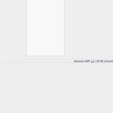
Zeitzone GMT
+
1
| 20:36 | Ansch