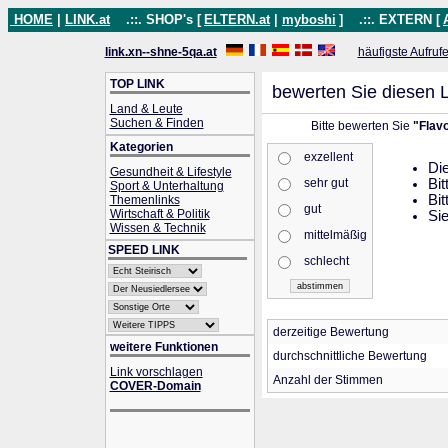
HOME
|
LINK.at
.::. SHOP's [
ELTERN.at
|
myboshi
]
.::. EXTERN [
link.xn--shne-5qa.at
häufigste Aufruf
TOP LINK
bewerten Sie diesen L
Land & Leute
Suchen & Finden
Bitte bewerten Sie
"Flavo
Kategorien
exzellent
Die
Gesundheit & Lifestyle
sehr gut
Bit
Sport & Unterhaltung
Bit
Themenlinks
gut
Wirtschaft & Politik
Sie
Wissen & Technik
mittelmäßig
SPEED LINK
schlecht
derzeitige Bewertung
weitere Funktionen
durchschnittliche Bewertung
Link vorschlagen
Anzahl der Stimmen
COVER-Domain